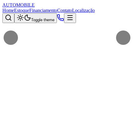
AUTOMOBILE
Home
Estoque
Financiamento
Contato
Localização
Toggle theme
Marca
Marca
Modelo
Modelo
Preço
Faixa de Preço
Ano
Ano
Combustível
Combustível