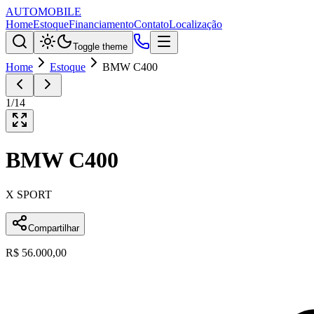
AUTOMOBILE
Home
Estoque
Financiamento
Contato
Localização
Toggle theme
Home
Estoque
BMW C400
1
/
14
BMW
C400
X SPORT
Compartilhar
R$ 56.000,00