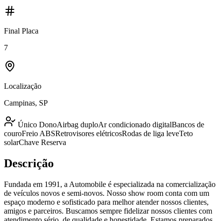
Final Placa
7
Localização
Campinas, SP
Único Dono
Airbag duplo
Ar condicionado digital
Bancos de
couro
Freio ABS
Retrovisores elétricos
Rodas de liga leve
Teto
solar
Chave Reserva
Descrição
Fundada em 1991, a Automobile é especializada na comercialização
de veículos novos e semi-novos. Nosso show room conta com um
espaço moderno e sofisticado para melhor atender nossos clientes,
amigos e parceiros. Buscamos sempre fidelizar nossos clientes com
atendimento sério, de qualidade e honestidade. Estamos preparados