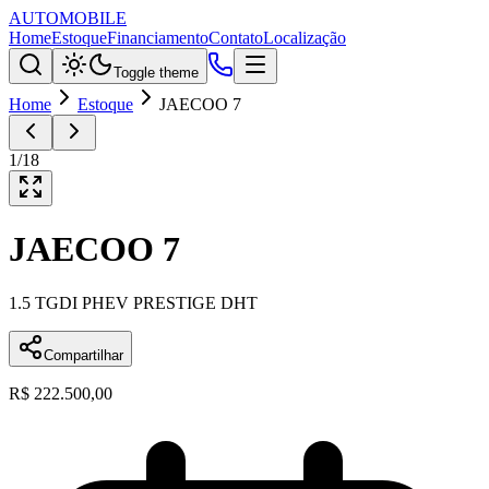
AUTOMOBILE
Home
Estoque
Financiamento
Contato
Localização
Toggle theme
Home
Estoque
JAECOO 7
1
/
18
JAECOO
7
1.5 TGDI PHEV PRESTIGE DHT
Compartilhar
R$ 222.500,00