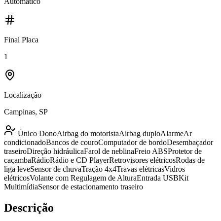
Automatico
Final Placa
1
Localização
Campinas, SP
Único Dono
Airbag do motorista
Airbag duplo
Alarme
Ar
condicionado
Bancos de couro
Computador de bordo
Desembaçador
traseiro
Direção hidráulica
Farol de neblina
Freio ABS
Protetor de
caçamba
Rádio
Rádio e CD Player
Retrovisores elétricos
Rodas de
liga leve
Sensor de chuva
Tração 4x4
Travas elétricas
Vidros
elétricos
Volante com Regulagem de Altura
Entrada USB
Kit
Multimídia
Sensor de estacionamento traseiro
Descrição