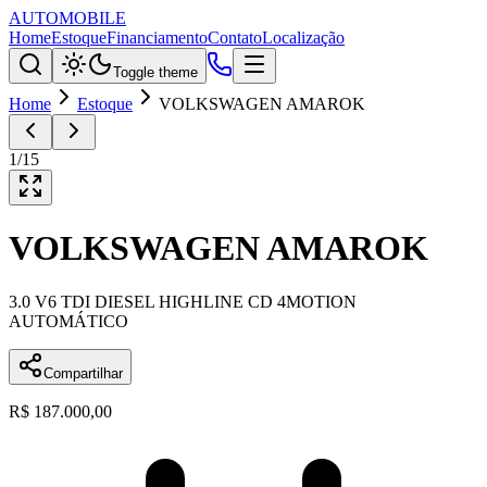
AUTOMOBILE
Home
Estoque
Financiamento
Contato
Localização
Toggle theme
Home
Estoque
VOLKSWAGEN AMAROK
1
/
15
VOLKSWAGEN
AMAROK
3.0 V6 TDI DIESEL HIGHLINE CD 4MOTION
AUTOMÁTICO
Compartilhar
R$ 187.000,00