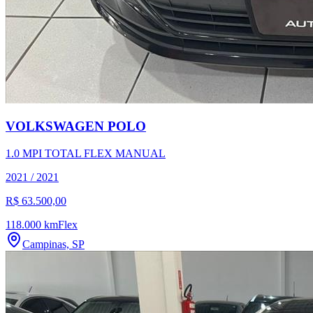
VOLKSWAGEN
POLO
1.0 MPI TOTAL FLEX MANUAL
2021
/
2021
R$ 63.500,00
118.000 km
Flex
Campinas, SP