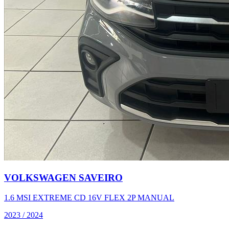
VOLKSWAGEN
SAVEIRO
1.6 MSI EXTREME CD 16V FLEX 2P MANUAL
2023
/
2024