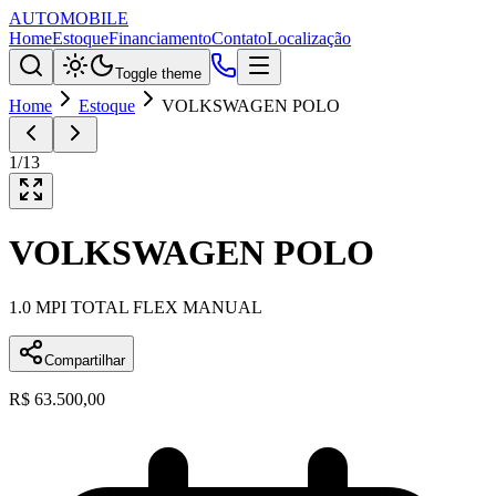
AUTOMOBILE
Home
Estoque
Financiamento
Contato
Localização
Toggle theme
Home
Estoque
VOLKSWAGEN POLO
1
/
13
VOLKSWAGEN
POLO
1.0 MPI TOTAL FLEX MANUAL
Compartilhar
R$ 63.500,00