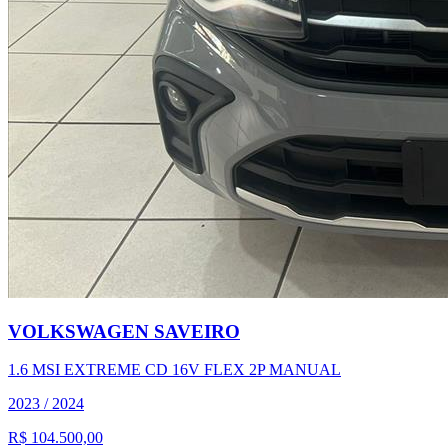
VOLKSWAGEN
SAVEIRO
1.6 MSI EXTREME CD 16V FLEX 2P MANUAL
2023
/
2024
R$ 104.500,00