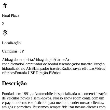
Final Placa
2
Localização
Campinas, SP
Airbag do motorista
Airbag duplo
Alarme
Ar
condicionado
Computador de bordo
Desembaçador traseiro
Direção
hidráulica
Freio ABS
Limpador traseiro
Rádio
Travas elétricas
Vidros
elétricos
Entrada USB
Direção Elétrica
Descrição
Fundada em 1991, a Automobile é especializada na comercialização
de veículos novos e semi-novos. Nosso show room conta com um
espaço moderno e sofisticado para melhor atender nossos clientes,
amigos e parceiros. Buscamos sempre fidelizar nossos clientes com